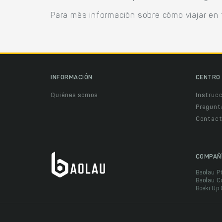
Para más información sobre cómo viajar en 
INFORMACIÓN
CENTRO 
Quiénes somos
Instruc
Pregunt
Contact
COMPAÑ
Baolau P
Baolau C
Boeki Up