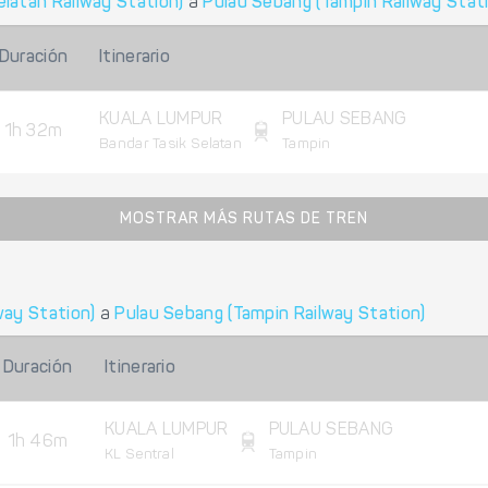
elatan Railway Station)
a
Pulau Sebang (Tampin Railway Stat
Duración
Itinerario
KUALA LUMPUR
PULAU SEBANG
1h 32m
Bandar Tasik Selatan
Tampin
MOSTRAR MÁS RUTAS DE TREN
way Station)
a
Pulau Sebang (Tampin Railway Station)
Duración
Itinerario
KUALA LUMPUR
PULAU SEBANG
1h 46m
KL Sentral
Tampin