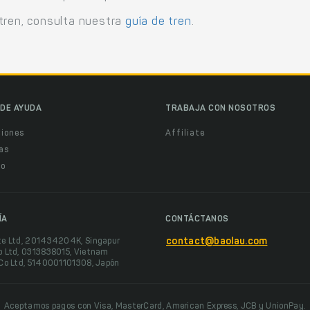
tren, consulta nuestra
guía de tren
.
DE AYUDA
TRABAJA CON NOSOTROS
ciones
Affiliate
as
o
ÍA
CONTÁCTANOS
te Ltd, 201434204K, Singapur
contact@baolau.com
o Ltd, 0313838015, Vietnam
 Co Ltd, 5140001101308, Japón
Aceptamos pagos con Visa, MasterCard, American Express, JCB y UnionPay.