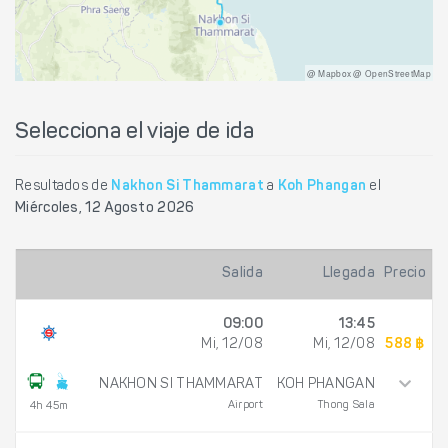
@ Mapbox @ OpenStreetMap
Selecciona el viaje de ida
Resultados de
Nakhon Si Thammarat
a
Koh Phangan
el
Miércoles, 12 Agosto 2026
Salida
Llegada
Precio
09:00
13:45
Mi, 12/08
Mi, 12/08
588 ฿
NAKHON SI THAMMARAT
KOH PHANGAN
Airport
Thong Sala
4h 45m