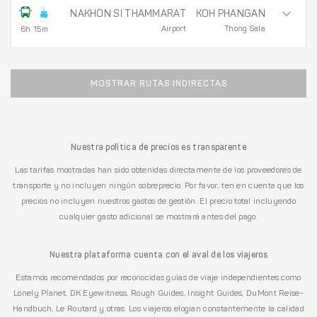
NAKHON SI THAMMARAT
KOH PHANGAN
Airport
Thong Sala
6h 15m
MOSTRAR RUTAS INDIRECTAS
Nuestra política de precios es transparente
Las tarifas mostradas han sido obtenidas directamente de los proveedores de
transporte y no incluyen ningún sobreprecio. Por favor, ten en cuenta que los
precios no incluyen nuestros gastos de gestión. El precio total incluyendo
cualquier gasto adicional se mostrará antes del pago.
Nuestra plataforma cuenta con el aval de los viajeros
Estamos recomendados por reconocidas guías de viaje independientes como
Lonely Planet, DK Eyewitness, Rough Guides, Insight Guides, DuMont Reise-
Handbuch, Le Routard y otras. Los viajeros elogian constantemente la calidad