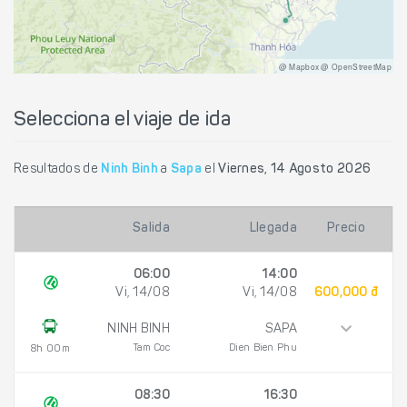
@ Mapbox @ OpenStreetMap
Selecciona el viaje de ida
Resultados de
Ninh Binh
a
Sapa
el
Viernes, 14 Agosto 2026
Salida
Llegada
Precio
06:00
14:00
Vi, 14/08
Vi, 14/08
600,000 đ
NINH BINH
SAPA
Tam Coc
Dien Bien Phu
8h 00m
08:30
16:30