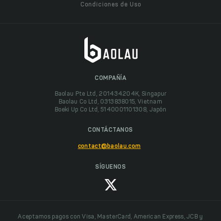
Condiciones de Uso
COMPAÑÍA
Baolau Pte Ltd, 201434204K, Singapur
Baolau Co Ltd, 0313838015, Vietnam
Boeki Up Co Ltd, 5140001101308, Japón
CONTÁCTANOS
contact@baolau.com
SÍGUENOS
Aceptamos pagos con Visa, MasterCard, American Express, JCB y