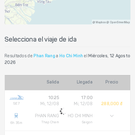
@ Mapbox @ OpenStreetMap
Selecciona el viaje de ida
Resultados de
Phan Rang
a
Ho Chi Minh
el
Miércoles, 12 Agosto
2026
Salida
Llegada
Precio
10:25
17:00
SE7
Mi, 12/08
Mi, 12/08
288,000 đ
PHAN RANG
HO CHI MINH
Thap Cham
Saigon
6h 35m