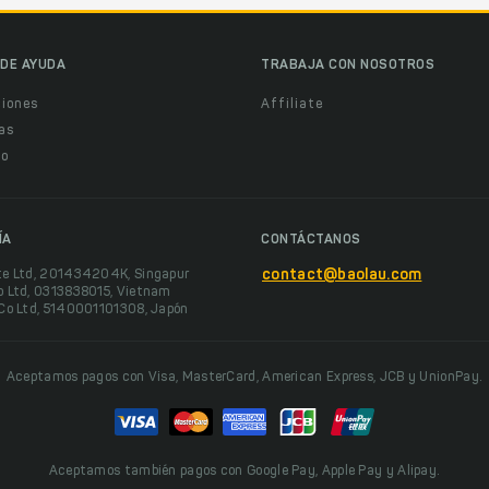
DE AYUDA
TRABAJA CON NOSOTROS
ciones
Affiliate
as
o
ÍA
CONTÁCTANOS
te Ltd, 201434204K, Singapur
contact@baolau.com
o Ltd, 0313838015, Vietnam
 Co Ltd, 5140001101308, Japón
Aceptamos pagos con Visa, MasterCard, American Express, JCB y UnionPay.
Aceptamos también pagos con Google Pay, Apple Pay y Alipay.