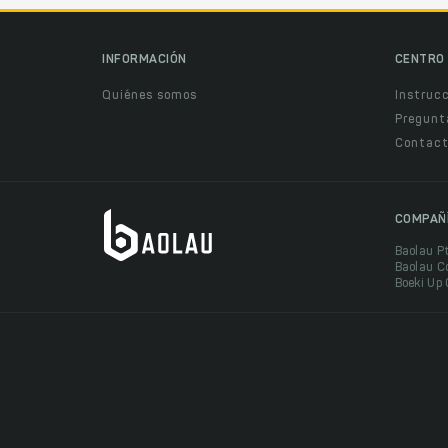
INFORMACIÓN
CENTRO 
Quiénes somos
Instruc
Pregunt
Contact
COMPAÑ
Baolau P
Baolau C
Boeki Up