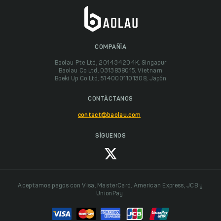
COMPAÑÍA
Baolau Pte Ltd, 201434204K, Singapur
Baolau Co Ltd, 0313838015, Vietnam
Boeki Up Co Ltd, 5140001101308, Japón
CONTÁCTANOS
contact@baolau.com
SÍGUENOS
Aceptamos pagos con Visa, MasterCard, American Express, JCB y
UnionPay.