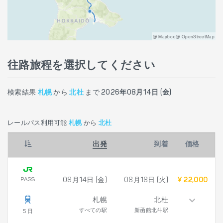
@ Mapbox @ OpenStreetMap
往路旅程を選択してください
検索結果
札幌
から
北杜
まで
2026年08月14日 (金)
レールパス利用可能
札幌
から
北杜
出発
到着
価格
PASS
08月14日 (金)
08月18日 (火)
¥ 22,000
札幌
北杜
すべての駅
新函館北斗駅
5 日