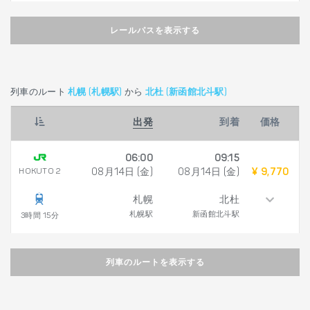
レールパスを表示する
列車のルート
札幌 (札幌駅)
から
北杜 (新函館北斗駅)
出発
到着
価格
06:00
09:15
HOKUTO 2
08月14日 (金)
08月14日 (金)
¥ 9,770
札幌
北杜
札幌駅
新函館北斗駅
3時間 15分
列車のルートを表示する