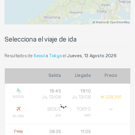
@ Mapbox @ OpenStreetMap
Selecciona el viaje de ida
Resultados de
Seoul
a
Tokyo
el
Jueves, 13 Agosto 2026
Salida
Llegada
Precio
16:45
19:10
RS703
Ju, 13/08
Ju, 13/08
₩ 228,391
SEOUL
TOKYO
ICN
NRT
2h 25m
08:35
11:05