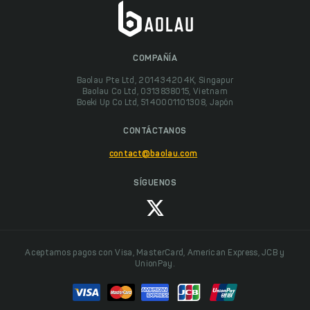
COMPAÑÍA
Baolau Pte Ltd, 201434204K, Singapur
Baolau Co Ltd, 0313838015, Vietnam
Boeki Up Co Ltd, 5140001101308, Japón
CONTÁCTANOS
contact@baolau.com
SÍGUENOS
Aceptamos pagos con Visa, MasterCard, American Express, JCB y
UnionPay.