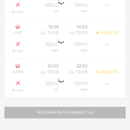
SEOUL
TOKYO
ICN
NRT
2h 40m
12:05
14:20
JL92
Ju, 13/08
Ju, 13/08
₩ 440,276
SEOUL
TOKYO
GMP
HND
2h 15m
20:30
22:50
JL5256
Ju, 13/08
Ju, 13/08
₩ 440,276
SEOUL
TOKYO
ICN
HND
2h 20m
MOSTRAR RUTAS INDIRECTAS