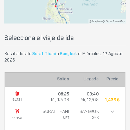
@ Mapbox @ OpenStreetMap
Selecciona el viaje de ida
Resultados de
Surat Thani
a
Bangkok
el
Miércoles, 12 Agosto
2026
Salida
Llegada
Precio
08:25
09:40
SL731
Mi, 12/08
Mi, 12/08
1,436 ฿
SURAT THANI
BANGKOK
URT
DMK
1h 15m