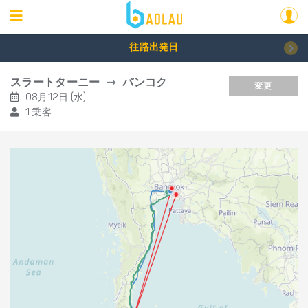
往路出発日
スラートターニー
バンコク
変更
08月12日 (水)
1 乗客