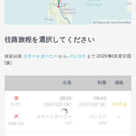
@ Mapbox @ OpenStreetMap
往路旅程を選択してください
検索結果
スラートターニー
から
バンコク
まで
2026年08月12日
(水)
出発
到着
価格
08:25
09:40
SL731
08月12日 (水)
08月12日 (水)
1,435 ฿
スラートターニー
バンコク
URT
DMK
1時間 15分