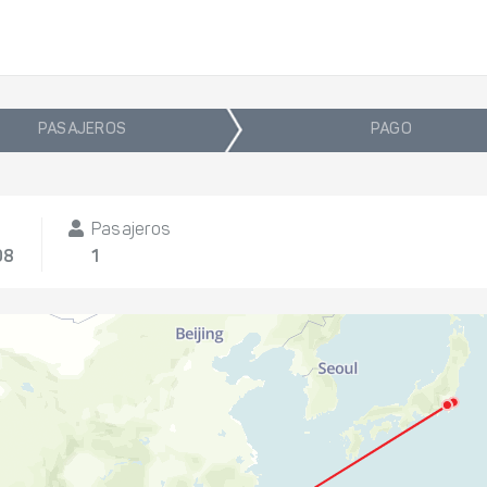
PASAJEROS
PAGO
Pasajeros
08
1