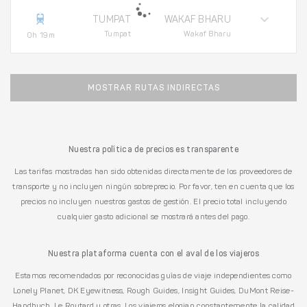
TUMPAT
WAKAF BHARU
Tumpat
Wakaf Bharu
0h 19m
MOSTRAR RUTAS INDIRECTAS
Nuestra política de precios es transparente
Las tarifas mostradas han sido obtenidas directamente de los proveedores de
transporte y no incluyen ningún sobreprecio. Por favor, ten en cuenta que los
precios no incluyen nuestros gastos de gestión. El precio total incluyendo
cualquier gasto adicional se mostrará antes del pago.
Nuestra plataforma cuenta con el aval de los viajeros
Estamos recomendados por reconocidas guías de viaje independientes como
Lonely Planet, DK Eyewitness, Rough Guides, Insight Guides, DuMont Reise-
Handbuch, Le Routard y otras. Los viajeros elogian constantemente la calidad