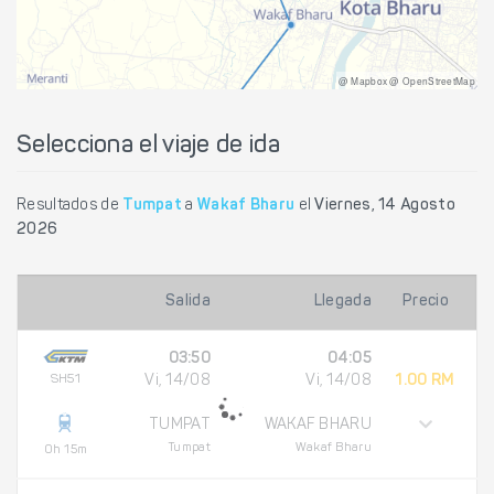
@ Mapbox @ OpenStreetMap
Selecciona el viaje de ida
Resultados de
Tumpat
a
Wakaf Bharu
el
Viernes, 14 Agosto
2026
Salida
Llegada
Precio
03:50
04:05
SH51
Vi, 14/08
Vi, 14/08
1.00 RM
TUMPAT
WAKAF BHARU
Tumpat
Wakaf Bharu
0h 15m