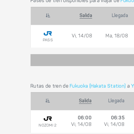
Pases de tren disponibles para viajar de
Fukuo
Salida
Llegada
Vi, 14/08
Ma, 18/08
PASS
Rutas de tren de
Fukuoka (Hakata Station)
a
Y
Salida
Llegada
06:00
06:35
Vi, 14/08
Vi, 14/08
NOZOMI 2