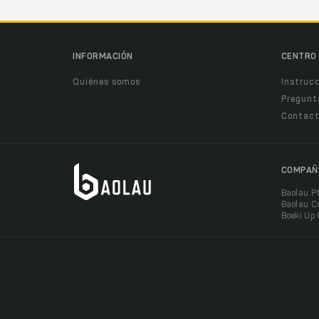
INFORMACIÓN
CENTRO 
Quiénes somos
Instruc
Pregunt
Contact
COMPAÑ
Baolau P
Baolau C
Boeki Up