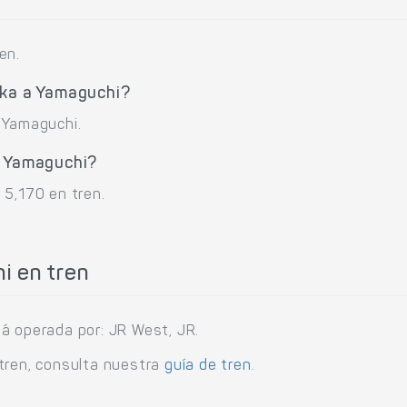
en.
oka a Yamaguchi?
 Yamaguchi.
a Yamaguchi?
 5,170 en tren.
i en tren
á operada por: JR West, JR.
tren, consulta nuestra
guía de tren
.