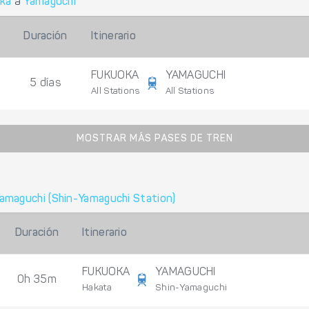
ka
a
Yamaguchi
Duración
Itinerario
FUKUOKA
YAMAGUCHI
5 días
All Stations
All Stations
MOSTRAR MÁS PASES DE TREN
amaguchi (Shin-Yamaguchi Station)
Duración
Itinerario
FUKUOKA
YAMAGUCHI
0h 35m
Hakata
Shin-Yamaguchi