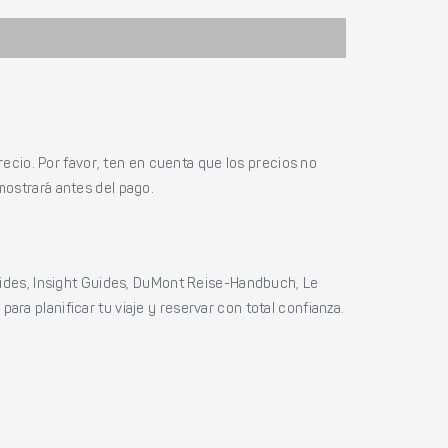
ecio. Por favor, ten en cuenta que los precios no
mostrará antes del pago.
ides, Insight Guides, DuMont Reise-Handbuch, Le
ara planificar tu viaje y reservar con total confianza.