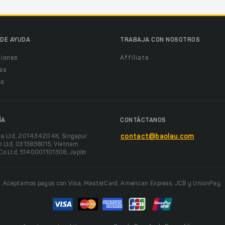
DE AYUDA
TRABAJA CON NOSOTROS
ciones
Affiliate
as
o
ÍA
CONTÁCTANOS
te Ltd, 201434204K, Singapur
contact@baolau.com
o Ltd, 0313838015, Vietnam
 Co Ltd, 5140001101308, Japón
Aceptamos pagos con Visa, MasterCard, American Express, JCB y UnionPay.