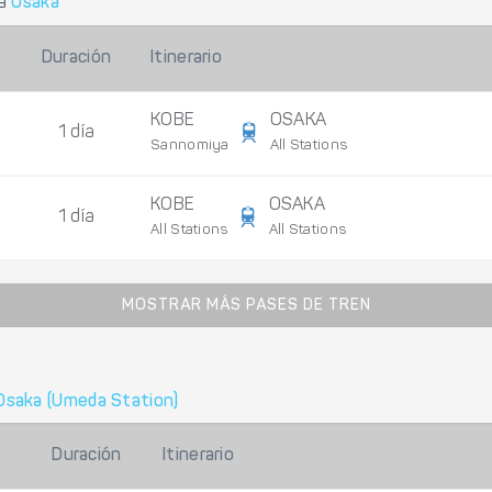
a
Osaka
Duración
Itinerario
KOBE
OSAKA
1 día
Sannomiya
All Stations
KOBE
OSAKA
1 día
All Stations
All Stations
MOSTRAR MÁS PASES DE TREN
Osaka (Umeda Station)
Duración
Itinerario