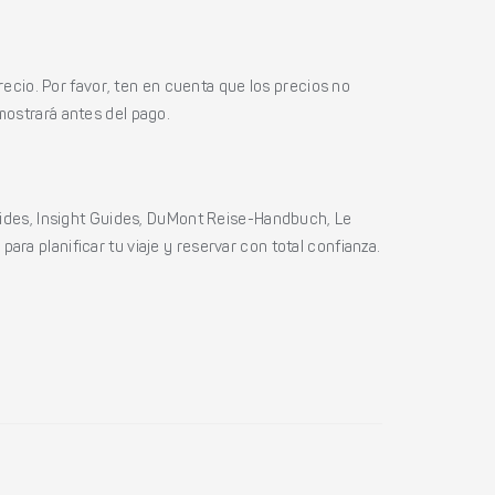
ecio. Por favor, ten en cuenta que los precios no
mostrará antes del pago.
ides, Insight Guides, DuMont Reise-Handbuch, Le
ara planificar tu viaje y reservar con total confianza.