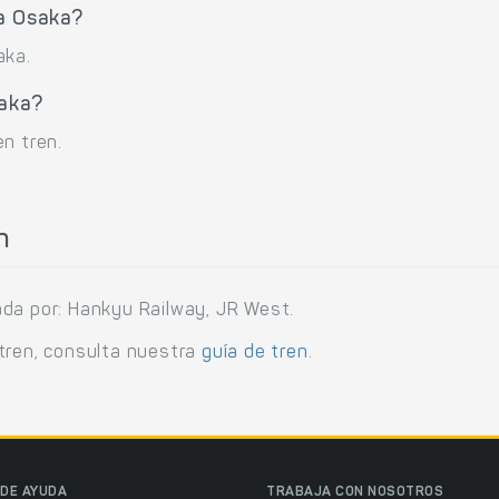
 a Osaka?
aka.
saka?
n tren.
n
ada por: Hankyu Railway, JR West.
tren, consulta nuestra
guía de tren
.
DE AYUDA
TRABAJA CON NOSOTROS