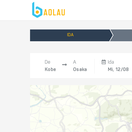
IDA
De
A
Ida
Kobe
Osaka
Mi, 12/08