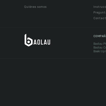
Quiénes somos
Instruc
Pregunt
Contact
COMPAÑ
Baolau P
Baolau C
Boeki Up