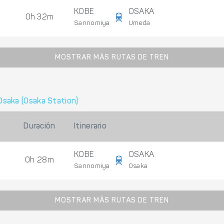
KOBE
OSAKA
0h 32m
Sannomiya
Umeda
MOSTRAR MÁS RUTAS DE TREN
Osaka (Osaka Station)
Duración
Itinerario
KOBE
OSAKA
0h 28m
Sannomiya
Osaka
MOSTRAR MÁS RUTAS DE TREN