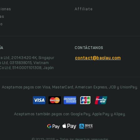
ciones
Affiliate
as
o
ÍA
CONTÁCTANOS
te Ltd, 201434204K, Singapur
contact@baolau.com
o Ltd, 0313838015, Vietnam
 Co Ltd, 5140001101308, Japón
Aceptamos pagos con Visa, MasterCard, American Express, JCB y UnionPay.
Aceptamos también pagos con Google Pay, Apple Pay y Alipay.
© 2013-2026 — Todos los derechos reservados