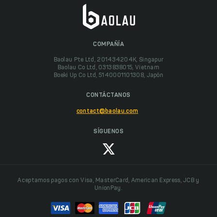
COMPAÑÍA
Baolau Pte Ltd, 201434204K, Singapur
Baolau Co Ltd, 0313838015, Vietnam
Boeki Up Co Ltd, 5140001101308, Japón
CONTÁCTANOS
contact@baolau.com
SÍGUENOS
Aceptamos pagos con Visa, MasterCard, American Express, JCB y
UnionPay.