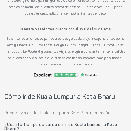
transporte y no incluyen ningún sobreprecio. Por favor, ten en cuenta que los
precios no incluyen nuestros gastos de gestión. El precio total incluyendo
cualquier gasto adicional se mostrará antes del pago.
Nuestra plataforma cuenta con el aval de los viajeros
Estamos recomendados por reconocidas guías de viaje independientes como
Lonely Planet, DK Eyewitness, Rough Guides, Insight Guides, DuMont Reise-
Handbuch, Le Routard y otras. Los viajeros elogian constantemente la calidad
de nuestro servicio, por lo que puedes confiar en nosotros para planificar tu
viaje y reservar con total confianza.
Cómo ir de Kuala Lumpur a Kota Bharu
Puedes viajar de Kuala Lumpur a Kota Bharu en avión.
¿Cuánto tiempo se tarda en ir de Kuala Lumpur a Kota
Bharu?