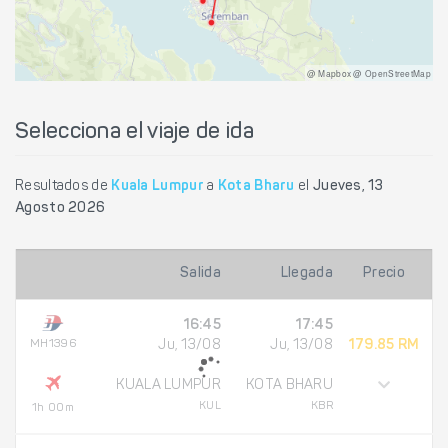
@ Mapbox @ OpenStreetMap
Selecciona el viaje de ida
Resultados de
Kuala Lumpur
a
Kota Bharu
el
Jueves, 13
Agosto 2026
Salida
Llegada
Precio
16:45
17:45
MH1396
Ju, 13/08
Ju, 13/08
179.85 RM
KUALA LUMPUR
KOTA BHARU
KUL
KBR
1h 00m