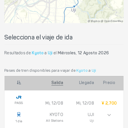
@ Mapbox @ OpenStreetMap
Selecciona el viaje de ida
Resultados de
Kyoto
a
Uji
el
Miércoles, 12 Agosto 2026
Pases de tren disponibles para viajar de
Kyoto
a
Uji
Salida
Llegada
Precio
PASS
Mi, 12/08
Mi, 12/08
¥ 2,700
KYOTO
UJI
All Stations
Uji
1 día