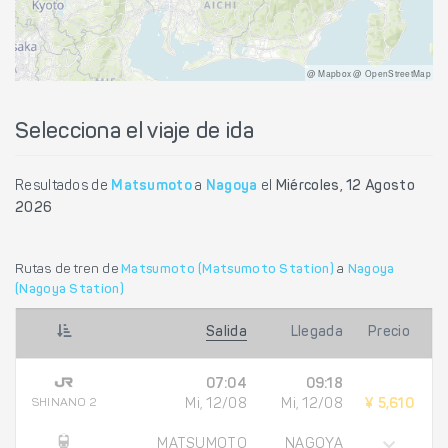
@ Mapbox @ OpenStreetMap
Selecciona el viaje de ida
Resultados de
Matsumoto
a
Nagoya
el
Miércoles, 12 Agosto
2026
Rutas de tren de
Matsumoto (Matsumoto Station)
a
Nagoya
(Nagoya Station)
Salida
Llegada
Precio
07:04
09:18
SHINANO 2
Mi, 12/08
Mi, 12/08
¥ 5,610
MATSUMOTO
NAGOYA