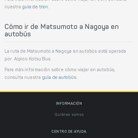
nuestra
guía de tren
.
Cómo ir de Matsumoto a Nagoya en
autobús
La ruta de Matsumoto a Nagoya en autobús está operada
por: Alpico Kotsu Bus.
Para más información sobre cómo viajar en autobús,
consulta nuestra
guía de autobús
.
INFORMACIÓN
Quiénes somos
CENTRO DE AYUDA