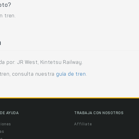
oto?
n tren.
n
da por: JR West, Kintetsu Railway.
tren, consulta nuestra
guía de tren
.
DE AYUDA
TRABAJA CON NOSOTROS
ciones
Affiliate
as