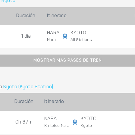
a
Kyoto
Duración
Itinerario
NARA
KYOTO
1 día
Nara
All Stations
MOSTRAR MÁS PASES DE TREN
a
Kyoto (Kyoto Station)
Duración
Itinerario
NARA
KYOTO
0h 37m
Kintetsu Nara
Kyoto