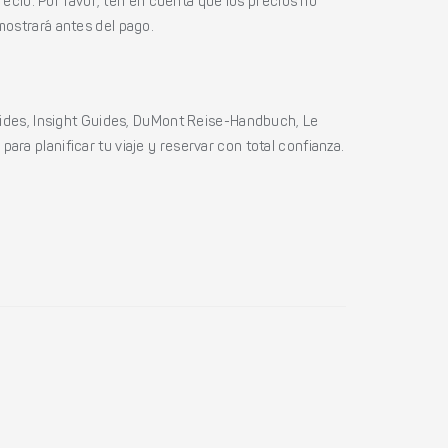
ecio. Por favor, ten en cuenta que los precios no
mostrará antes del pago.
ides, Insight Guides, DuMont Reise-Handbuch, Le
ara planificar tu viaje y reservar con total confianza.