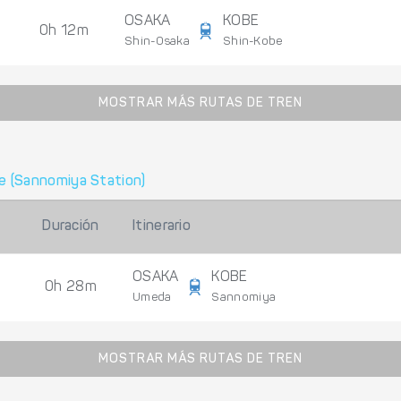
OSAKA
KOBE
0h 12m
Shin-Osaka
Shin-Kobe
MOSTRAR MÁS RUTAS DE TREN
e (Sannomiya Station)
Duración
Itinerario
OSAKA
KOBE
0h 28m
Umeda
Sannomiya
MOSTRAR MÁS RUTAS DE TREN