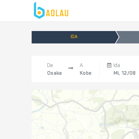
IDA
De
A
Ida
Osaka
Kobe
Mi, 12/08