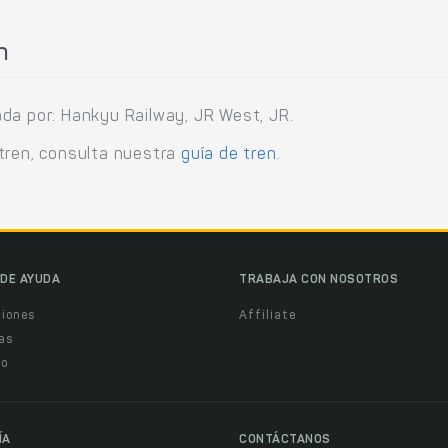
n
da por: Hankyu Railway, JR West, JR.
tren, consulta nuestra
guía de tren
.
DE AYUDA
TRABAJA CON NOSOTROS
ciones
Affiliate
as
o
ÍA
CONTÁCTANOS