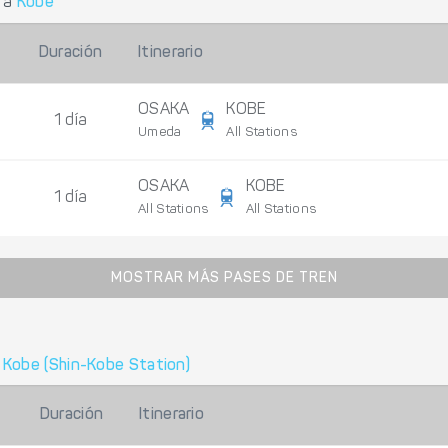
a
Kobe
Duración
Itinerario
OSAKA
KOBE
1 día
Umeda
All Stations
OSAKA
KOBE
1 día
All Stations
All Stations
MOSTRAR MÁS PASES DE TREN
a
Kobe (Shin-Kobe Station)
Duración
Itinerario