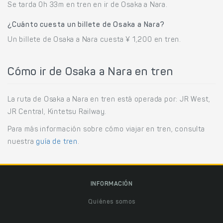
Se tarda 0h 33m en tren en ir de Osaka a Nara.
¿Cuánto cuesta un billete de Osaka a Nara?
Un billete de Osaka a Nara cuesta ¥ 1,200 en tren.
Cómo ir de Osaka a Nara en tren
La ruta de Osaka a Nara en tren está operada por: JR West,
JR Central, Kintetsu Railway.
Para más información sobre cómo viajar en tren, consulta
nuestra
guía de tren
.
INFORMACIÓN
Quiénes somos