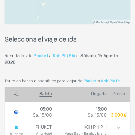
@ Mapbox @ OpenStreetMap
Selecciona el viaje de ida
Resultados de
Phuket
a
Koh Phi Phi
el
Sábado, 15 Agosto
2026
Tours en barco disponibles para viajar de
Phuket
a
Koh Phi Phi
Salida
Llegada
Precio
05:00
15:00
Sa, 15/08
Sa, 15/08
3,900 ฿
PHUKET
KOH PHI PHI
Any Hotel
Maya Bay - Bamboo Island
10 horas