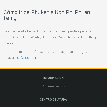
Cómo ir de Phuket a Koh Phi Phi en
ferry
La ruta de Phuket a Koh Phi Phi en ferry está operada por:
Siam Adventure World, Andaman Wave Master, Bundhaya
Speed Boat.
Para más información sobre cómo viajar en ferry, consulta
nuestra
guía de ferry
.
INFORMACIÓN
Quiénes somos
CENTRO DE AYUDA