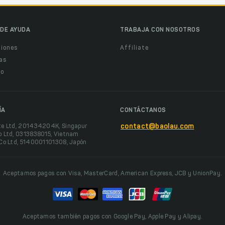
DE AYUDA
TRABAJA CON NOSOTROS
ciones
Affiliate
as
o
ÍA
CONTÁCTANOS
te Ltd, 201434204K, Singapur
contact@baolau.com
o Ltd, 0313838015, Vietnam
 Co Ltd, 5140001101308, Japón
Aceptamos pagos con Visa, MasterCard, American Express, JCB y UnionPay.
Aceptamos también pagos con Google Pay, Apple Pay y Alipay.