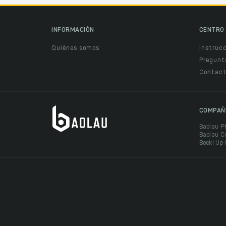
INFORMACIÓN
CENTRO 
Quiénes somos
Instruc
Pregunt
Contact
COMPAÑ
Baolau P
Baolau C
Boeki Up