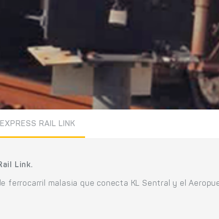
EXPRESS RAIL LINK
ail Link.
e ferrocarril malasia que conecta KL Sentral y el Aeropu