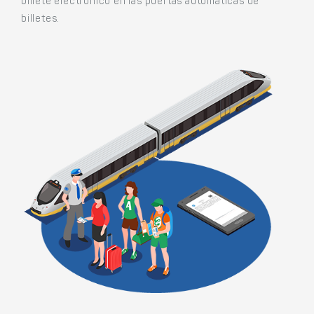
billete electrónico en las puertas automáticas de
billetes.