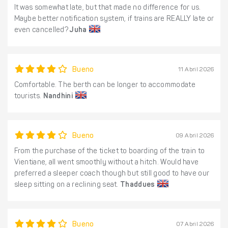
It was somewhat late, but that made no difference for us.
Maybe better notification system, if trains are REALLY late or
even cancelled?
Juha
Bueno
11 Abril 2026
Comfortable. The berth can be longer to accommodate
tourists.
Nandhini
Bueno
09 Abril 2026
From the purchase of the ticket to boarding of the train to
Vientiane, all went smoothly without a hitch. Would have
preferred a sleeper coach though but still good to have our
sleep sitting on a reclining seat.
Thaddues
Bueno
07 Abril 2026