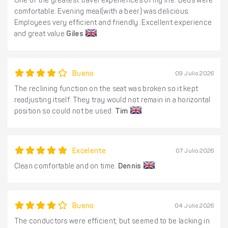
One of the greatest travel experiences of my life. Beds were
comfortable. Evening meal(with a beer) was delicious.
Employees very efficient and friendly. Excellent experience
and great value
Giles
Bueno
09 Julio 2026
The reclining function on the seat was broken so it kept
readjusting itself. They tray would not remain in a horizontal
position so could not be used.
Tim
Excelente
07 Julio 2026
Clean comfortable and on time.
Dennis
Bueno
04 Julio 2026
The conductors were efficient, but seemed to be lacking in