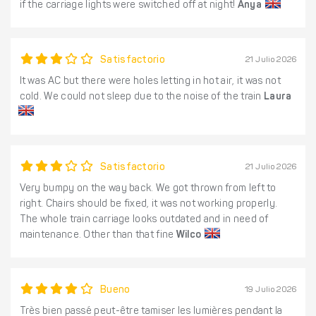
if the carriage lights were switched off at night!
Anya
Satisfactorio
21 Julio 2026
It was AC but there were holes letting in hot air, it was not
cold. We could not sleep due to the noise of the train
Laura
Satisfactorio
21 Julio 2026
Very bumpy on the way back. We got thrown from left to
right. Chairs should be fixed, it was not working properly.
The whole train carriage looks outdated and in need of
maintenance. Other than that fine
Wilco
Bueno
19 Julio 2026
Très bien passé peut-être tamiser les lumières pendant la