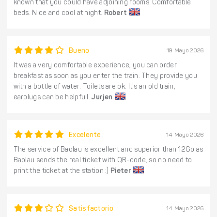
known that you could have adjoining rooms. Comfortable
beds. Nice and cool at night.
Robert
Bueno
19 Mayo 2026
It was a very comfortable experience, you can order
breakfast as soon as you enter the train. They provide you
with a bottle of water. Toilets are ok. It's an old train,
earplugs can be helpfull.
Jurjen
Excelente
14 Mayo 2026
The service of Baolau is excellent and superior than 12Go as
Baolau sends the real ticket with QR-code, so no need to
print the ticket at the station :)
Pieter
Satisfactorio
14 Mayo 2026