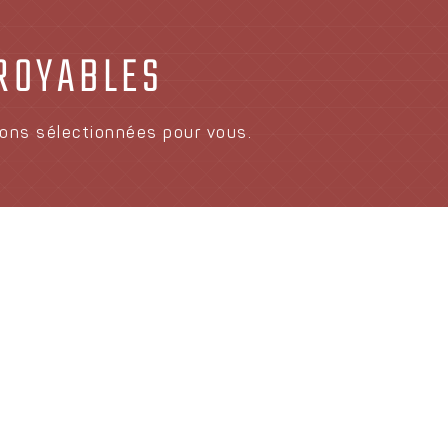
CROYABLES
vons sélectionnées pour vous.