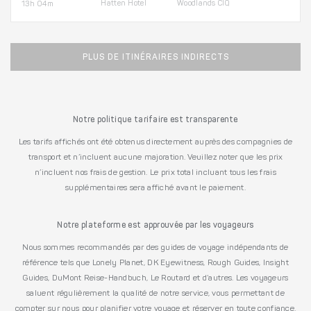
Hatten Hotel
Woodlands CIQ
13h 04m
PLUS DE ITINÉRAIRES INDIRECTS
Notre politique tarifaire est transparente
Les tarifs affichés ont été obtenus directement auprès des compagnies de
transport et n’incluent aucune majoration. Veuillez noter que les prix
n’incluent nos frais de gestion. Le prix total incluant tous les frais
supplémentaires sera affiché avant le paiement.
Notre plateforme est approuvée par les voyageurs
Nous sommes recommandés par des guides de voyage indépendants de
référence tels que Lonely Planet, DK Eyewitness, Rough Guides, Insight
Guides, DuMont Reise-Handbuch, Le Routard et d’autres. Les voyageurs
saluent régulièrement la qualité de notre service, vous permettant de
compter sur nous pour planifier votre voyage et réserver en toute confiance.