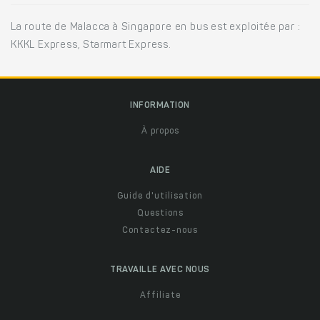
La route de Malacca à Singapore en bus est exploitée par :
KKKL Express, Starmart Express.
INFORMATION
À propos
AIDE
Guide d'utilisation
Questions
Contactez-nous
TRAVAILLE AVEC NOUS
Affiliate