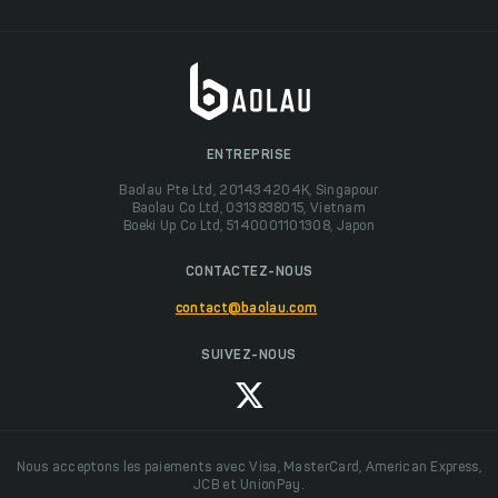
ENTREPRISE
Baolau Pte Ltd, 201434204K, Singapour
Baolau Co Ltd, 0313838015, Vietnam
Boeki Up Co Ltd, 5140001101308, Japon
CONTACTEZ-NOUS
contact@baolau.com
SUIVEZ-NOUS
Nous acceptons les paiements avec Visa, MasterCard, American Express,
JCB et UnionPay.