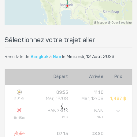
@ Mapbox @ OpenStreetMap
Sélectionnez votre trajet aller
Résultats de
Bangkok
à
Nan
le
Mercredi, 12 Août 2026
Départ
Arrivée
Prix
09:55
11:10
DD172
Mer, 12/08
Mer, 12/08
1,467 ฿
BANGKOK
NAN
DMK
NNT
1h 15m
07:15
08:30