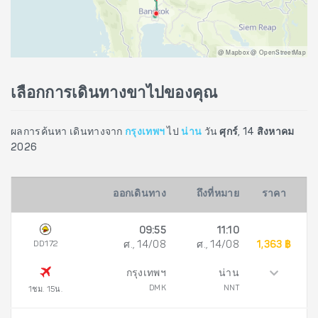
@ Mapbox @ OpenStreetMap
เลือกการเดินทางขาไปของคุณ
ผลการค้นหา เดินทางจาก
กรุงเทพฯ
ไป
น่าน
วัน
ศุกร์, 14 สิงหาคม
2026
ออกเดินทาง
ถึงที่หมาย
ราคา
09:55
11:10
DD172
ศ., 14/08
ศ., 14/08
1,363 ฿
กรุงเทพฯ
น่าน
DMK
NNT
1ชม. 15น.