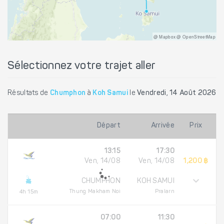
@ Mapbox @ OpenStreetMap
Sélectionnez votre trajet aller
Résultats de
Chumphon
à
Koh Samui
le
Vendredi, 14 Août 2026
Départ
Arrivée
Prix
13:15
17:30
Ven, 14/08
Ven, 14/08
1,200 ฿
CHUMPHON
KOH SAMUI
Thung Makham Noi
Pralarn
4h 15m
07:00
11:30