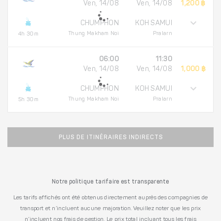
Ven, 14/08
Ven, 14/08
1,200 ฿
CHUMPHON
KOH SAMUI
Thung Makham Noi
Pralarn
4h 30m
06:00
11:30
Ven, 14/08
Ven, 14/08
1,000 ฿
CHUMPHON
KOH SAMUI
Thung Makham Noi
Pralarn
5h 30m
PLUS DE ITINÉRAIRES INDIRECTS
Notre politique tarifaire est transparente
Les tarifs affichés ont été obtenus directement auprès des compagnies de
transport et n’incluent aucune majoration. Veuillez noter que les prix
n’incluent nos frais de gestion. Le prix total incluant tous les frais