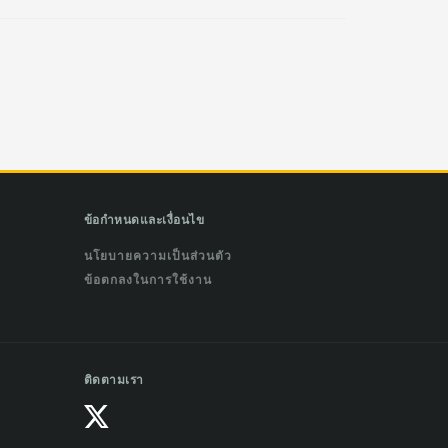
ข้อกำหนดและเงื่อนไข
นโยบายความเป็นส่วนตัว
ข้อตกลงในการใช้งาน
ติดตามเรา