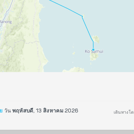
ุย
วัน
พฤหัสบดี, 13 สิงหาคม 2026
เดินทางโด