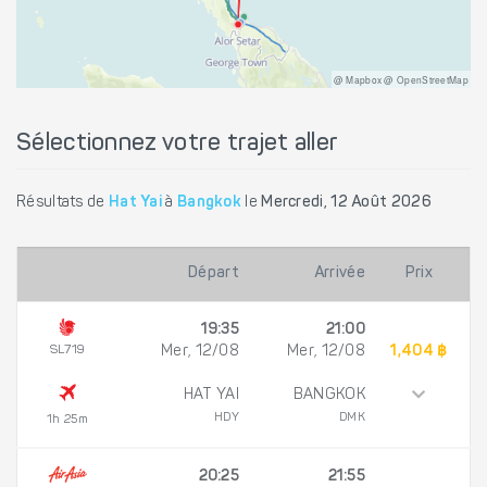
@ Mapbox @ OpenStreetMap
Sélectionnez votre trajet aller
Résultats de
Hat Yai
à
Bangkok
le
Mercredi, 12 Août 2026
Départ
Arrivée
Prix
19:35
21:00
SL719
Mer, 12/08
Mer, 12/08
1,404 ฿
HAT YAI
BANGKOK
HDY
DMK
1h 25m
20:25
21:55