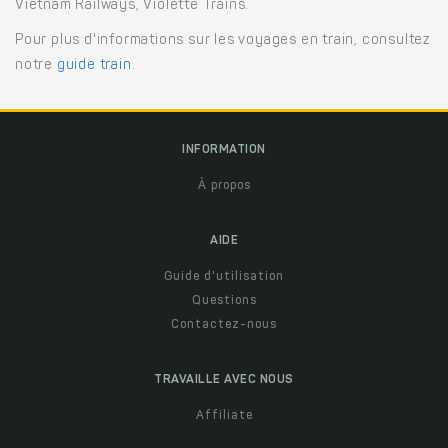
Vietnam Railways, Violette Trains.
Pour plus d'informations sur les voyages en train, consultez
notre
guide train
.
INFORMATION
À propos
AIDE
Guide d'utilisation
Questions
Contactez-nous
TRAVAILLE AVEC NOUS
Affiliate