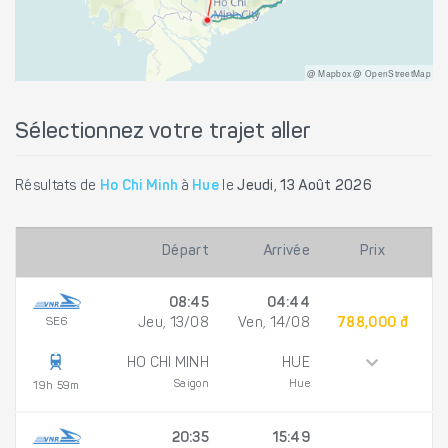
@ Mapbox @ OpenStreetMap
Sélectionnez votre trajet aller
Résultats de
Ho Chi Minh
à
Hue
le
Jeudi, 13 Août 2026
Départ
Arrivée
Prix
08:45
04:44
SE6
Jeu, 13/08
Ven, 14/08
788,000 đ
HO CHI MINH
HUE
Saigon
Hue
19h 59m
20:35
15:49