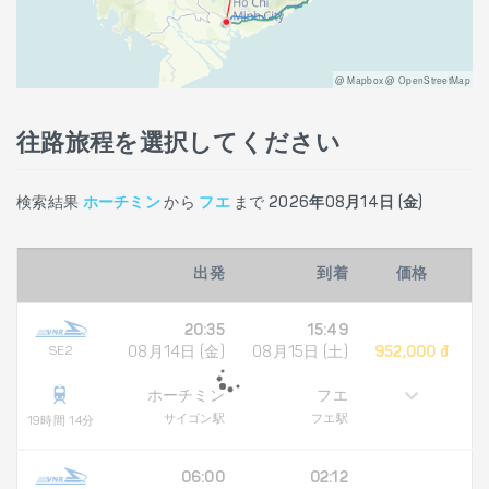
@ Mapbox @ OpenStreetMap
往路旅程を選択してください
検索結果
ホーチミン
から
フエ
まで
2026年08月14日 (金)
出発
到着
価格
20:35
15:49
SE2
08月14日 (金)
08月15日 (土)
952,000 đ
ホーチミン
フエ
サイゴン駅
フエ駅
19時間 14分
06:00
02:12