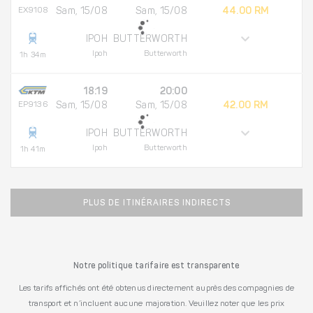
EX9108
Sam, 15/08
Sam, 15/08
44.00 RM
IPOH
BUTTERWORTH
Ipoh
Butterworth
1h 34m
18:19
20:00
EP9136
Sam, 15/08
Sam, 15/08
42.00 RM
IPOH
BUTTERWORTH
Ipoh
Butterworth
1h 41m
PLUS DE ITINÉRAIRES INDIRECTS
Notre politique tarifaire est transparente
Les tarifs affichés ont été obtenus directement auprès des compagnies de
transport et n’incluent aucune majoration. Veuillez noter que les prix