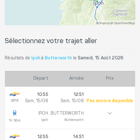
@ Mapbox @ OpenStreetMap
Sélectionnez votre trajet aller
Résultats de
Ipoh
à
Butterworth
le
Samedi, 15 Août 2026
Départ
Arrivée
Prix
10:55
12:51
2818
Sam, 15/08
Sam, 15/08
Pas encore disponible
IPOH
BUTTERWORTH
Ipoh
Butterworth
1h 56m
12:55
14:51