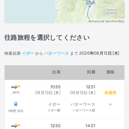
@ Mapbox @ OpenStreetMap
往路旅程を選択してください
検索結果
イポー
から
バターワース
まで
2026年08月13日 (木)
出発
到着
価格
10:55
12:51
2818
08月13日 (木)
08月13日 (木)
未発売
イポー
バターワース
イポー駅
バターワース駅
1時間 56分
12:55
14:51