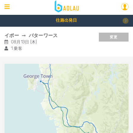
往路出発日
イポー
バターワース
変更
08月13日 (木)
1 乗客