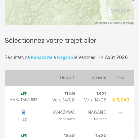
@ Mapbox @ OpenStreetMap
Sélectionnez votre trajet aller
Résultats de
Kanazawa
à
Nagano
le
Vendredi, 14 Août 2026
Départ
Arrivée
Prix
11:59
13:21
HAKUTAKA 562
Ven, 14/08
Ven, 14/08
¥ 8,640
KANAZAWA
NAGANO
Kanazawa
Nagano
1h 22m
13:58
15:20