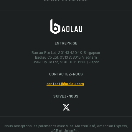
ENTREPRISE
Baolau Pte Ltd, 201434204K, Singapour
Baolau Co Ltd, 0313838015, Vietnam
Boeki Up Co Ltd, 5140001101308, Japon
CONTACTEZ-NOUS
contact@baolau.com
SUIVEZ-NOUS
Nous acceptons les paiements avec Visa, MasterCard, American Express,
JCB et UnionPay.