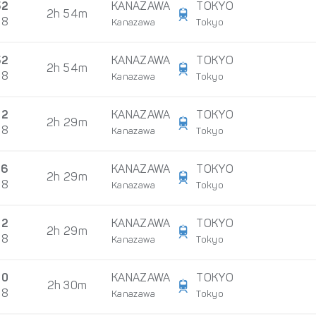
52
KANAZAWA
TOKYO
2h 54m
08
Kanazawa
Tokyo
52
KANAZAWA
TOKYO
2h 54m
08
Kanazawa
Tokyo
32
KANAZAWA
TOKYO
2h 29m
08
Kanazawa
Tokyo
36
KANAZAWA
TOKYO
2h 29m
08
Kanazawa
Tokyo
32
KANAZAWA
TOKYO
2h 29m
08
Kanazawa
Tokyo
20
KANAZAWA
TOKYO
2h 30m
08
Kanazawa
Tokyo