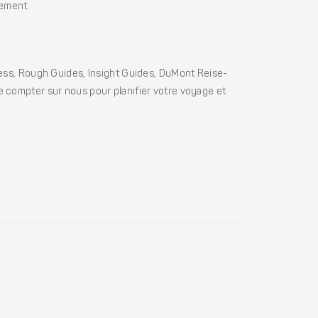
iement.
ss, Rough Guides, Insight Guides, DuMont Reise-
e compter sur nous pour planifier votre voyage et