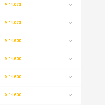
¥ 14,070
¥ 14,070
¥ 14,600
¥ 14,600
¥ 14,600
¥ 14,600