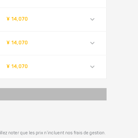
¥ 14,070
¥ 14,070
¥ 14,070
ez noter que les prix n’incluent nos frais de gestion.