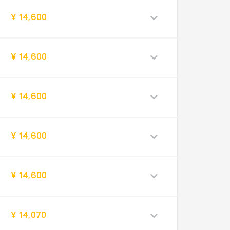
¥ 14,600
¥ 14,600
¥ 14,600
¥ 14,600
¥ 14,600
¥ 14,070