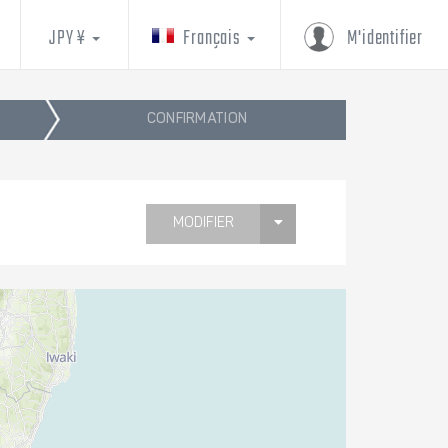
JPY ¥
Français
M'identifier
CONFIRMATION
MODIFIER