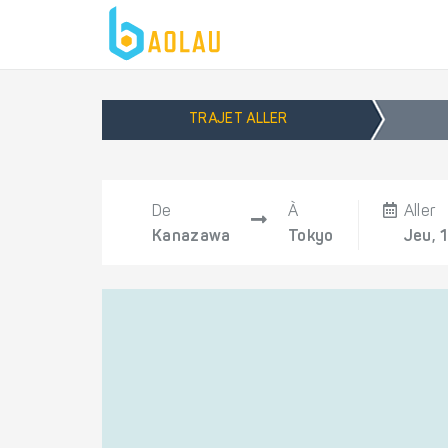
TRAJET ALLER
De
À
Aller
Kanazawa
Tokyo
Jeu, 