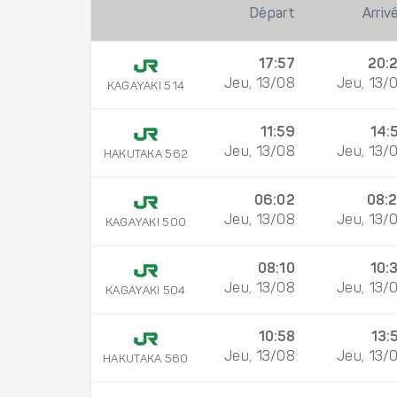
Départ
Arriv
17:57
20:
Jeu, 13/08
Jeu, 13/
KAGAYAKI 514
11:59
14:
Jeu, 13/08
Jeu, 13/
HAKUTAKA 562
06:02
08:
Jeu, 13/08
Jeu, 13/
KAGAYAKI 500
08:10
10:
Jeu, 13/08
Jeu, 13/
KAGAYAKI 504
10:58
13:
Jeu, 13/08
Jeu, 13/
HAKUTAKA 560