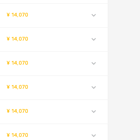
¥ 14,070
¥ 14,070
¥ 14,070
¥ 14,070
¥ 14,070
¥ 14,070