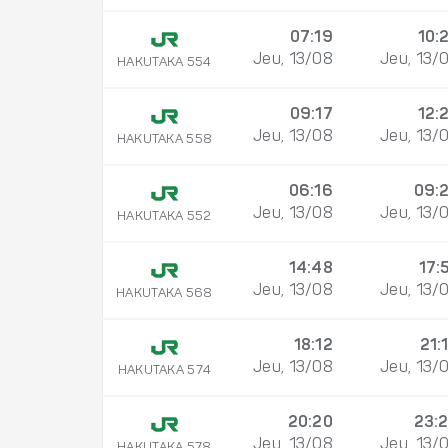
07:19
10:
Jeu, 13/08
Jeu, 13/
HAKUTAKA 554
09:17
12:
Jeu, 13/08
Jeu, 13/
HAKUTAKA 558
06:16
09:
Jeu, 13/08
Jeu, 13/
HAKUTAKA 552
14:48
17:
Jeu, 13/08
Jeu, 13/
HAKUTAKA 568
18:12
21:
Jeu, 13/08
Jeu, 13/
HAKUTAKA 574
20:20
23:
Jeu, 13/08
Jeu, 13/
HAKUTAKA 578