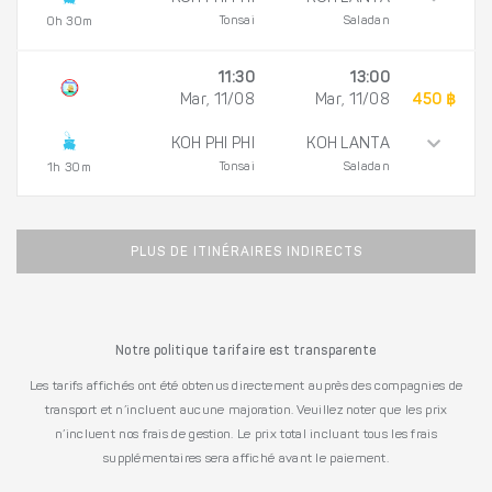
Tonsai
Saladan
0h 30m
11:30
13:00
Mar, 11/08
Mar, 11/08
450 ฿
KOH PHI PHI
KOH LANTA
Tonsai
Saladan
1h 30m
PLUS DE ITINÉRAIRES INDIRECTS
Notre politique tarifaire est transparente
Les tarifs affichés ont été obtenus directement auprès des compagnies de
transport et n’incluent aucune majoration. Veuillez noter que les prix
n’incluent nos frais de gestion. Le prix total incluant tous les frais
supplémentaires sera affiché avant le paiement.