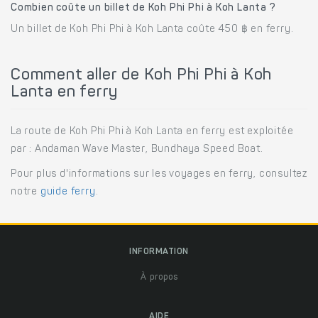
Combien coûte un billet de Koh Phi Phi à Koh Lanta ?
Un billet de Koh Phi Phi à Koh Lanta coûte 450 ฿ en ferry.
Comment aller de Koh Phi Phi à Koh
Lanta en ferry
La route de Koh Phi Phi à Koh Lanta en ferry est exploitée
par : Andaman Wave Master, Bundhaya Speed Boat.
Pour plus d'informations sur les voyages en ferry, consultez
notre
guide ferry
.
INFORMATION
À propos
AIDE