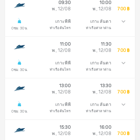
09:30
10:00
พ., 12/08
พ., 12/08
700 ฿
เกาะพีพี
เกาะลันตา
ท่าเรือต้นไทร
ท่าเรือศาลาด่าน
0ชม. 30น.
11:00
11:30
พ., 12/08
พ., 12/08
700 ฿
เกาะพีพี
เกาะลันตา
ท่าเรือต้นไทร
ท่าเรือศาลาด่าน
0ชม. 30น.
13:00
13:30
พ., 12/08
พ., 12/08
700 ฿
เกาะพีพี
เกาะลันตา
ท่าเรือต้นไทร
ท่าเรือศาลาด่าน
0ชม. 30น.
15:30
16:00
พ., 12/08
พ., 12/08
700 ฿