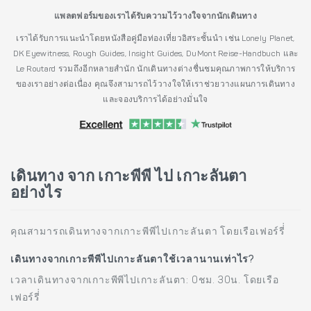
แพลตฟอร์มของเราได้รับความไว้วางใจจากนักเดินทาง
เราได้รับการแนะนำโดยหนังสือคู่มือท่องเที่ยวอิสระชั้นนำ เช่น Lonely Planet,
DK Eyewitness, Rough Guides, Insight Guides, DuMont Reise-Handbuch และ
Le Routard รวมถึงอีกหลายสำนัก นักเดินทางต่างชื่นชมคุณภาพการให้บริการ
ของเราอย่างต่อเนื่อง คุณจึงสามารถไว้วางใจให้เราช่วยวางแผนการเดินทาง
และจองบริการได้อย่างมั่นใจ
เดินทาง จาก เกาะพีพี ไป เกาะลันตา
อย่างไร
คุณสามารถเดินทางจากเกาะพีพีไปเกาะลันตา โดยเรือเฟอร์รี่่
เดินทางจากเกาะพีพีไปเกาะลันตาใช้เวลานานเท่าไร?
เวลาเดินทางจากเกาะพีพีไปเกาะลันตา: 0ชม. 30น. โดยเรือ
เฟอร์รี่่