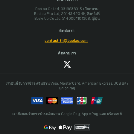
Baolau Co Ltd, 0313838015, เวียดนาม
Baolau Pte Ltd, 201434204K, สิงคโปร์
Boeki Up Co Ltd, 5140001101308, ญี่ปุ่น
ติดต่อเรา
contact.th@baolau.com
ติดตามเรา
เรายินดีรับการชำระเงินผ่าน Visa, MasterCard, American Express, JCB และ
UnionPay
เรายังยอมรับการชำระเงินผ่าน Google Pay, Apple Pay และ พร้อมเพย์