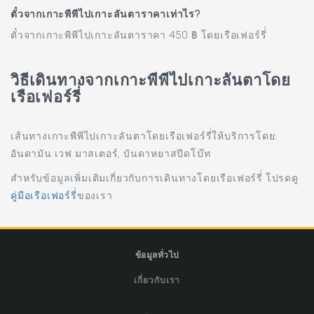
ตั๋วจากเกาะพีพีไปเกาะลันตาราคาเท่าไร?
ตั๋วจากเกาะพีพีไปเกาะลันตาราคา 450 ฿ โดยเรือเฟอร์รี่่
วิธีเดินทางจากเกาะพีพีไปเกาะลันตาโดย
เรือเฟอร์รี่่
เส้นทางเกาะพีพีไปเกาะลันตาโดยเรือเฟอร์รี่่ให้บริการโดย:
อันดามัน เวฟ มาสเตอร์, บันดาหยาสปีดโบ๊ท
สำหรับข้อมูลเพิ่มเติมเกี่ยวกับการเดินทางโดยเรือเฟอร์รี่่ โปรดดู
คู่มือเรือเฟอร์รี่่
ของเรา
ข้อมูลทั่วไป
เกี่ยวกับเรา