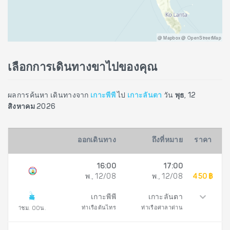
@ Mapbox @ OpenStreetMap
เลือกการเดินทางขาไปของคุณ
ผลการค้นหา เดินทางจาก
เกาะพีพี
ไป
เกาะลันตา
วัน
พุธ, 12
สิงหาคม 2026
ออกเดินทาง
ถึงที่หมาย
ราคา
16:00
17:00
พ., 12/08
พ., 12/08
450 ฿
เกาะพีพี
เกาะลันตา
ท่าเรือต้นไทร
ท่าเรือศาลาด่าน
1ชม. 00น.