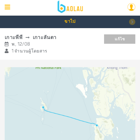
ขาไป
เกาะพีพี
เกาะลันตา
แก้ไข
พ., 12/08
1 จำนวนผู้โดยสาร