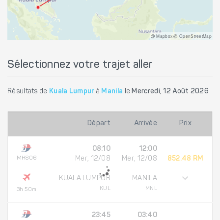
@ Mapbox @ OpenStreetMap
Sélectionnez votre trajet aller
Résultats de
Kuala Lumpur
à
Manila
le
Mercredi, 12 Août 2026
Départ
Arrivée
Prix
08:10
12:00
MH806
Mer, 12/08
Mer, 12/08
852.48 RM
KUALA LUMPUR
MANILA
KUL
MNL
3h 50m
23:45
03:40