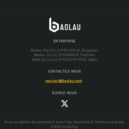
ENTREPRISE
Baolau Pte Ltd, 201434204K, Singapour
Baolau Co Ltd, 0313838015, Vietnam
Boeki Up Co Ltd, 5140001101308, Japon
CONTACTEZ-NOUS
contact@baolau.com
SUIVEZ-NOUS
Nous acceptons les paiements avec Visa, MasterCard, American Express,
JCB et UnionPay.