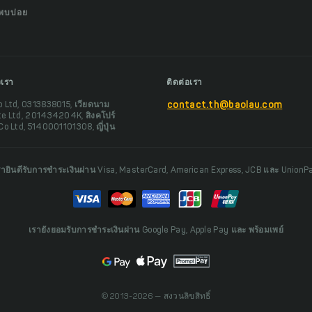
พบบ่อย
งเรา
ติดต่อเรา
o Ltd, 0313838015, เวียดนาม
contact.th@baolau.com
te Ltd, 201434204K, สิงคโปร์
Co Ltd, 5140001101308, ญี่ปุ่น
รายินดีรับการชำระเงินผ่าน Visa, MasterCard, American Express, JCB และ UnionP
เรายังยอมรับการชำระเงินผ่าน Google Pay, Apple Pay และ พร้อมเพย์
© 2013-2026 — สงวนลิขสิทธิ์