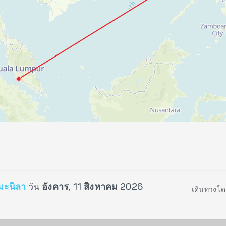
มะนิลา
วัน
อังคาร, 11 สิงหาคม 2026
เดินทางโด