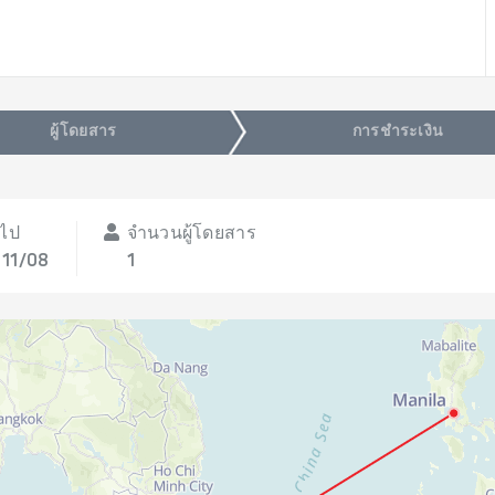
ผู้โดยสาร
การชำระเงิน
ไป
จำนวนผู้โดยสาร
, 11/08
1