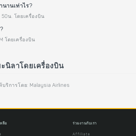
ลานานเท่าไร?
50น. โดยเครื่องบิน
ร?
M โดยเครื่องบิน
มะนิลาโดยเครื่องบิน
้บริการโดย: Malaysia Airlines
เหลือ
ร่วมงานกับเรา
ำ
Affiliate