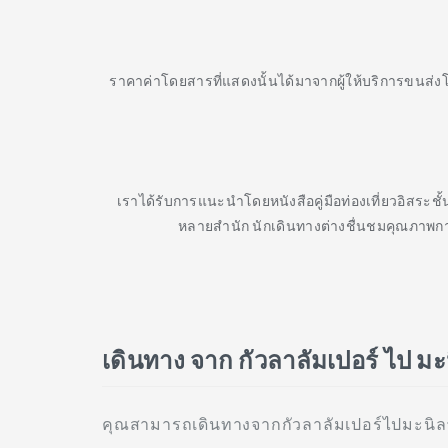
ราคาค่าโดยสารที่แสดงนั้นได้มาจากผู้ให้บริการขนส่ง
เราได้รับการแนะนำโดยหนังสือคู่มือท่องเที่ยวอิสระช
หลายสำนัก นักเดินทางต่างชื่นชมคุณภาพกา
เดินทาง จาก กัวลาลัมเปอร์ ไป มะ
คุณสามารถเดินทางจากกัวลาลัมเปอร์ไปมะนิลา