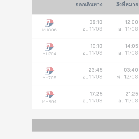
ออกเดินทาง
ถึงที่หมาย
08:10
12:00
อ., 11/08
อ., 11/08
MH806
10:10
14:05
อ., 11/08
อ., 11/08
MH704
23:45
03:40
อ., 11/08
พ., 12/08
MH708
17:25
21:25
อ., 11/08
อ., 11/08
MH804