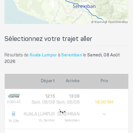
@ Mapbox @ OpenStreetMap
Sélectionnez votre trajet aller
Résultats de
Kuala Lumpur
à
Seremban
le
Samedi, 08 Août
2026
Départ
Arrivée
Prix
12:15
13:38
EG9343
Sam, 08/08
Sam, 08/08
18.00 RM
KUALA LUMPUR
SEREMBAN
KL Sentral
Seremban
1h 23m