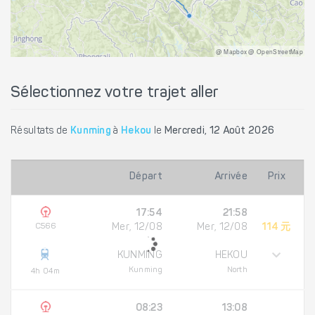
@ Mapbox @ OpenStreetMap
Sélectionnez votre trajet aller
Résultats de
Kunming
à
Hekou
le
Mercredi, 12 Août 2026
Départ
Arrivée
Prix
17:54
21:58
C566
Mer, 12/08
Mer, 12/08
114 元
KUNMING
HEKOU
Kunming
North
4h 04m
08:23
13:08