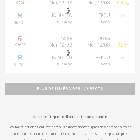
C552
Mer, 12/08
Mer, 12/08
114 元
KUNMING
HEKOU
Kunming
North
4h 45m
14:35
20:55
K9602
Mer, 12/08
Mer, 12/08
72 元
KUNMING
HEKOU
Kunming
North
6h 20m
PLUS DE ITINÉRAIRES INDIRECTS
Notre politique tarifaire est transparente
Les tarifs affichés ont été obtenus directement auprès des compagnies de
transport et n’incluent aucune majoration. Veuillez noter que les prix