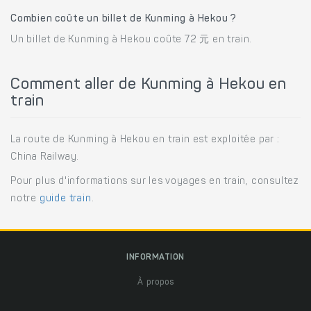
Combien coûte un billet de Kunming à Hekou ?
Un billet de Kunming à Hekou coûte 72 元 en train.
Comment aller de Kunming à Hekou en
train
La route de Kunming à Hekou en train est exploitée par :
China Railway.
Pour plus d'informations sur les voyages en train, consultez
notre
guide train
.
INFORMATION
À propos