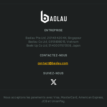
ENTREPRISE
Baolau Pte Ltd, 201434204K, Singapour
Baolau Co Ltd, 0313838015, Vietnam
Boeki Up Co Ltd, 5140001101308, Japon
CONTACTEZ-NOUS
contact@baolau.com
SUIVEZ-NOUS
Nous acceptons les paiements avec Visa, MasterCard, American Express,
JCB et UnionPay.