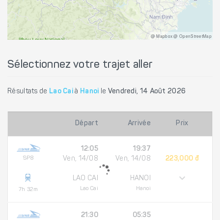
@ Mapbox @ OpenStreetMap
Sélectionnez votre trajet aller
Résultats de
Lao Cai
à
Hanoi
le
Vendredi, 14 Août 2026
Départ
Arrivée
Prix
12:05
19:37
SP8
Ven, 14/08
Ven, 14/08
223,000 đ
LAO CAI
HANOI
Lao Cai
Hanoi
7h 32m
21:30
05:35