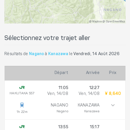
@ Mapbox @ OpenStreetMap
Sélectionnez votre trajet aller
Résultats de
Nagano
à
Kanazawa
le
Vendredi, 14 Août 2026
Départ
Arrivée
Prix
11:05
12:27
HAKUTAKA 557
Ven, 14/08
Ven, 14/08
¥ 8,640
NAGANO
KANAZAWA
Nagano
Kanazawa
1h 22m
13:55
15:17