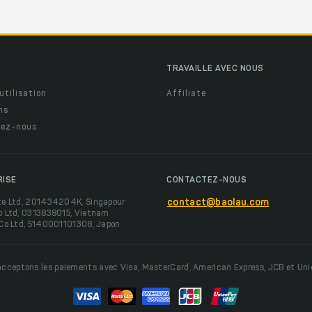
TRAVAILLE AVEC NOUS
utilisation
Affiliate
ns
ez-nous
RISE
CONTACTEZ-NOUS
te Ltd, 201434204K, Singapour
contact@baolau.com
o Ltd, 0313838015, Vietnam
 Co Ltd, 5140001101308, Japon
cceptons les paiements avec Visa, MasterCard, American Express, JCB et Un