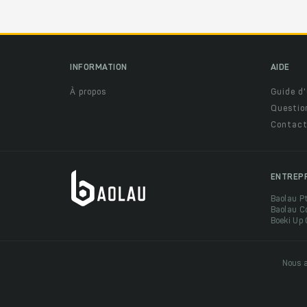
INFORMATION
AIDE
À propos
Guide d'
Questio
Contact
ENTREP
Baolau P
Baolau C
Boeki Up
Nous a