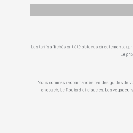
Les tarifs affichés ont été obtenus directement auprè
Le pri
Nous sommes recommandés par des guides de voya
Handbuch, Le Routard et d’autres. Les voyageurs 