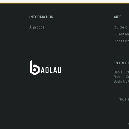
INFORMATION
AIDE
À propos
Guide d'
Questio
Contact
ENTREP
Baolau P
Baolau C
Boeki Up
Nous a