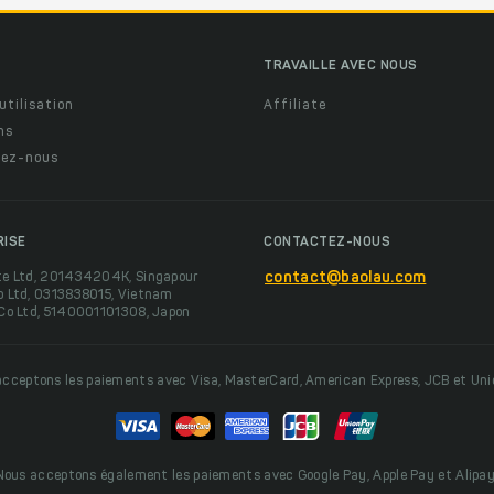
TRAVAILLE AVEC NOUS
utilisation
Affiliate
ns
ez-nous
RISE
CONTACTEZ-NOUS
te Ltd, 201434204K, Singapour
contact@baolau.com
o Ltd, 0313838015, Vietnam
 Co Ltd, 5140001101308, Japon
cceptons les paiements avec Visa, MasterCard, American Express, JCB et Un
Nous acceptons également les paiements avec Google Pay, Apple Pay et Alipay