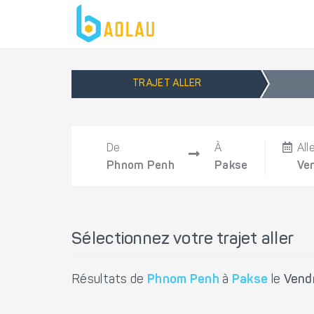
TRAJET ALLER
De
À
All
Phnom Penh
Pakse
Ve
Sélectionnez votre trajet aller
Résultats de
Phnom Penh
à
Pakse
le
Vend