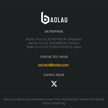
ENTREPRISE
Baolau Pte Ltd, 201434204K, Singapour
Baolau Co Ltd, 0313838015, Vietnam
Boeki Up Co Ltd, 5140001101308, Japon
CONTACTEZ-NOUS
contact@baolau.com
SUIVEZ-NOUS
Nous acceptons les paiements avec Visa, MasterCard, American Express,
JCB et UnionPay.