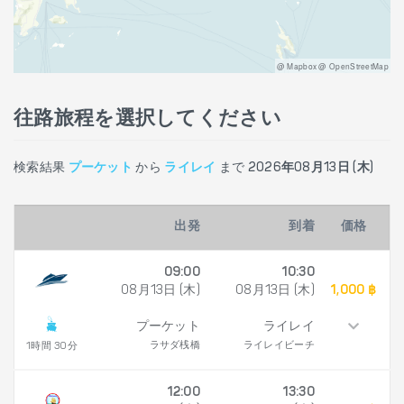
@ Mapbox @ OpenStreetMap
往路旅程を選択してください
検索結果
プーケット
から
ライレイ
まで
2026年08月13日 (木)
出発
到着
価格
09:00
10:30
08月13日 (木)
08月13日 (木)
1,000 ฿
プーケット
ライレイ
ラサダ桟橋
ライレイビーチ
1時間 30分
12:00
13:30