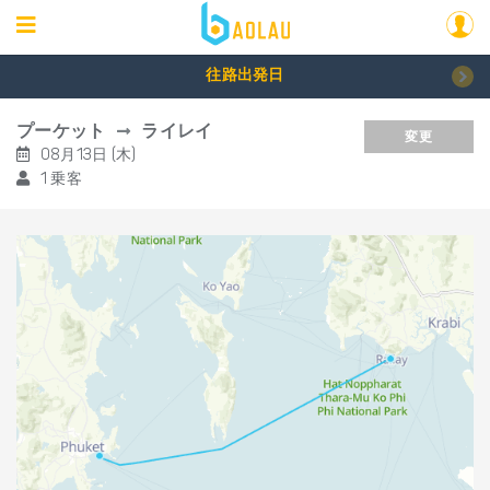
往路出発日
プーケット
ライレイ
変更
08月13日 (木)
1 乗客